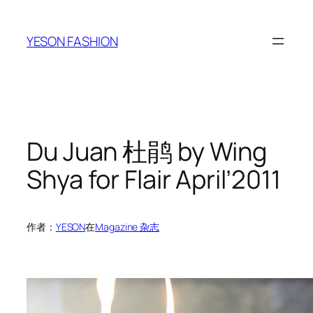
跳
至
YESON FASHION
内
容
Du Juan 杜鹃 by Wing
Shya for Flair April’2011
作者：
YESON
在
Magazine 杂志