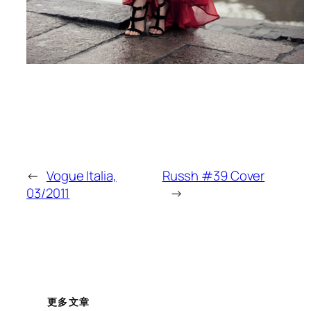
←
Vogue Italia,
Russh #39 Cover
03/2011
→
更多文章