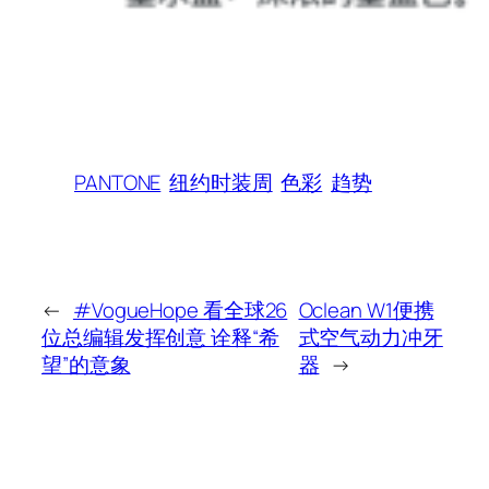
PANTONE
纽约时装周
色彩
趋势
←
#VogueHope 看全球26
Oclean W1便携
位总编辑发挥创意 诠释“希
式空气动力冲牙
望”的意象
器
→