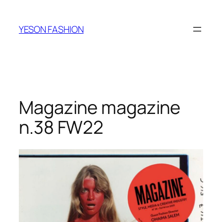
跳
至
YESON FASHION
内
容
Magazine magazine
n.38 FW22