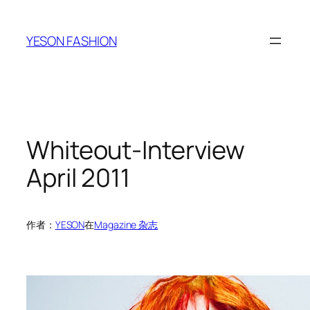
跳
至
YESON FASHION
内
容
Whiteout-Interview
April 2011
作者：
YESON
在
Magazine 杂志