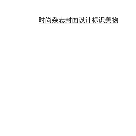
时尚
杂志
封面
设计
标识
美物