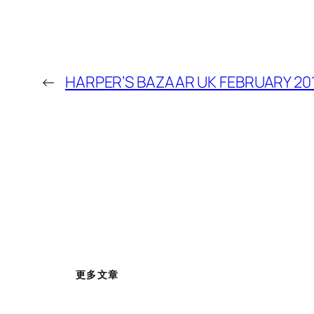
←
HARPER’S BAZAAR UK FEBRUARY 20
更多文章