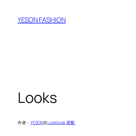
跳
至
YESON FASHION
内
容
Looks
作者：
YESON
在
Lookbook 搭配