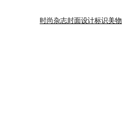
时尚
杂志
封面
设计
标识
美物