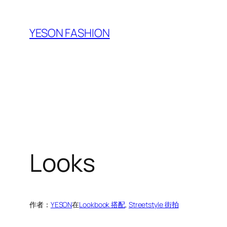
跳
至
YESON FASHION
内
容
Looks
作者：
YESON
在
Lookbook 搭配
, 
Streetstyle 街拍