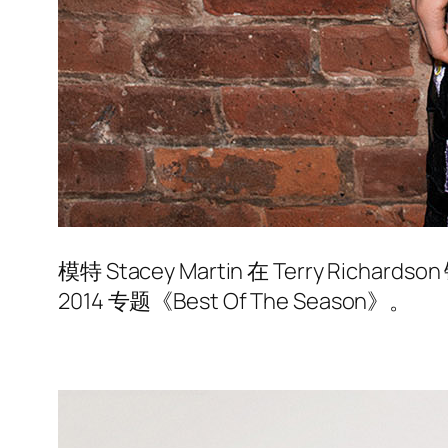
模特 Stacey Martin 在 Terry R
2014 专题《Best Of The Season》。