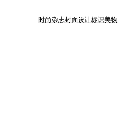
时尚
杂志
封面
设计
标识
美物