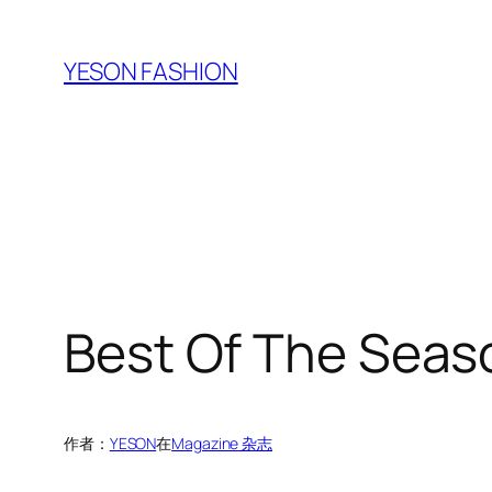
跳
至
YESON FASHION
内
容
Best Of The Se
作者：
YESON
在
Magazine 杂志