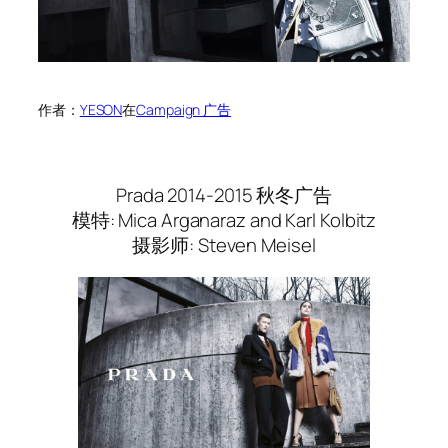
作者：
YESON
在
Campaign 广告
Prada 2014-2015 秋冬广告
模特: Mica Arganaraz and Karl Kolbitz
摄影师: Steven Meisel