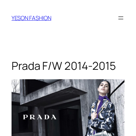
跳
至
YESON FASHION
内
容
Prada F/W 2014-2015