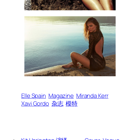
Elle Spain
Magazine
Miranda Kerr
Xavi Gordo
杂志
模特