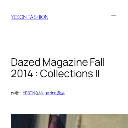
跳
至
YESON FASHION
内
容
Dazed Magazine Fall
2014 : Collections II
作者：
YESON
在
Magazine 杂志