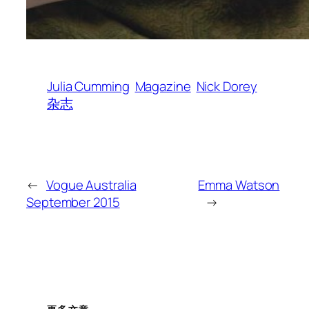
Julia Cumming
Magazine
Nick Dorey
杂志
←
Vogue Australia
Emma Watson
September 2015
→