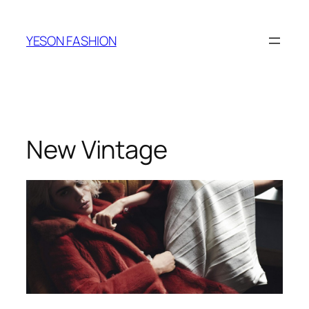
跳
至
YESON FASHION
内
容
New Vintage