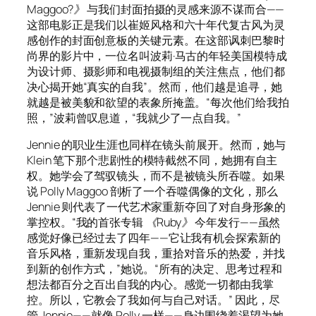
Maggoo?》
与我们封面拍摄的灵感来源不谋而合——
这部电影正是我们以崔姬风格和六十年代复古风为灵
感创作的封面创意板的关键元素。在这部讽刺巴黎时
尚界的影片中，一位名叫波莉·马古的年轻美国模特成
为设计师、摄影师和电视摄制组的关注焦点，他们都
决心揭开她“真实的自我”。然而，他们越是追寻，她
就越是被美貌和欲望的表象所掩盖。“每次他们给我拍
照，”波莉曾叹息道，“我就少了一点自我。”
Jennie 的职业生涯也同样在镜头前展开。然而，她与
Klein 笔下那个悲剧性的模特截然不同，她拥有自主
权。她学会了驾驭镜头，而不是被镜头所吞噬。如果
说
Polly Maggoo
剖析了一个吞噬偶像的文化，那么
Jennie 则代表了一代艺术家重新夺回了对自身形象的
掌控权。“我的首张专辑
《Ruby》
今年发行——虽然
感觉好像已经过去了四年——它让我有机会探索新的
音乐风格，重新发现自我，重拾对音乐的热爱，并找
到新的创作方式，”她说。“所有的决定、思考过程和
想法都百分之百出自我的内心。感觉一切都由我掌
控。所以，它教会了我如何与自己对话。” 因此，尽
管 Jennie——就像 Polly 一样——身边围绕着渴望为她