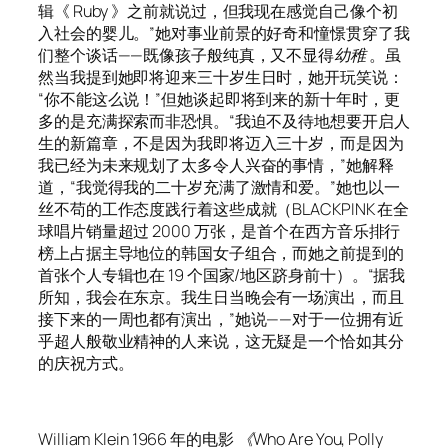
辑《
Ruby
》之前就说过，但我现在感觉自己像个初
入社会的婴儿。”她对事业前景的好奇和憧憬贯穿了我
们整个谈话——既像孩子般纯真，又不显得
幼稚
。虽
然当我提到她即将迎来三十岁生日时，她开玩笑说：
“你不能这么说！”但她谈起即将到来的新十年时，更
多的是充满探索而非恐惧。“我迫不及待地想要开启人
生的新篇章，不是因为我即将迈入三十岁，而是因为
我已经为未来规划了太多令人兴奋的事情，”她解释
道，“我觉得我的二十岁充满了激情和爱。”她也以一
丝不苟的工作态度践行着这些成就（BLACKPINK 在全
球唱片销量超过 2000 万张，是首个在西方音乐排行
榜上占据主导地位的韩国女子组合，而她之前提到的
首张个人专辑也在 19 个国家/地区跻身前十）。“据我
所知，我会在东京。我生日当晚会有一场演出，而且
接下来的一周也都有演出，”她说——对于一位拥有近
乎超人般敬业精神的人来说，这无疑是一个恰如其分
的庆祝方式。
William Klein 1966 年的电影
《Who Are You, Polly