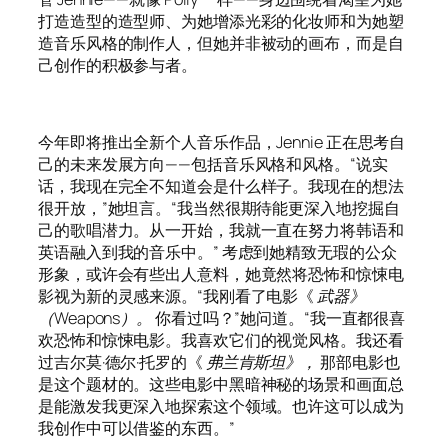
打造造型的造型师、为她增添光彩的化妆师和为她塑
造音乐风格的制作人，但她并非被动的画布，而是自
己创作的积极参与者。
今年即将推出全新个人音乐作品，Jennie 正在思考自
己的未来发展方向——包括音乐风格和风格。“说实
话，我现在完全不知道会是什么样子。我现在的想法
很开放，”她坦言。“我当然很期待能更深入地挖掘自
己的歌唱潜力。从一开始，我就一直在努力将韩语和
英语融入到我的音乐中。” 考虑到她精致无瑕的公众
形象，或许会有些出人意料，她竟然将恐怖和惊悚电
影视为新的灵感来源。“我刚看了电影《
武器》
（Weapons）。
你看过吗？”她问道。“我一直都很喜
欢恐怖和惊悚电影。我喜欢它们的视觉风格。我还看
过吉尔莫·德尔·托罗的《
弗兰肯斯坦》，
那部电影也
是这个题材的。这些电影中黑暗神秘的场景和画面总
是能激发我更深入地探索这个领域。也许这可以成为
我创作中可以借鉴的东西。”