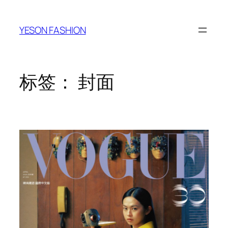
跳
至
YESON FASHION
内
容
标签：
封面