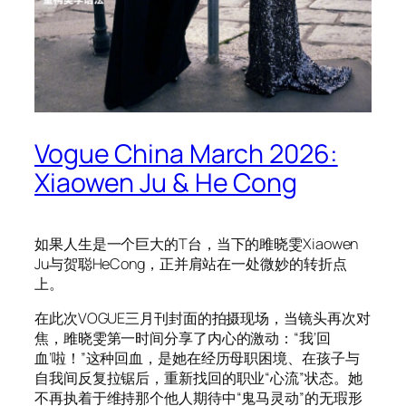
Vogue China March 2026:
Xiaowen Ju & He Cong
如果人生是一个巨大的T台，当下的雎晓雯Xiaowen
Ju与贺聪HeCong，正并肩站在一处微妙的转折点
上。
在此次VOGUE三月刊封面的拍摄现场，当镜头再次对
焦，雎晓雯第一时间分享了内心的激动：“我‘回
血’啦！”这种回血，是她在经历母职困境、在孩子与
自我间反复拉锯后，重新找回的职业“心流”状态。她
不再执着于维持那个他人期待中“鬼马灵动”的无瑕形