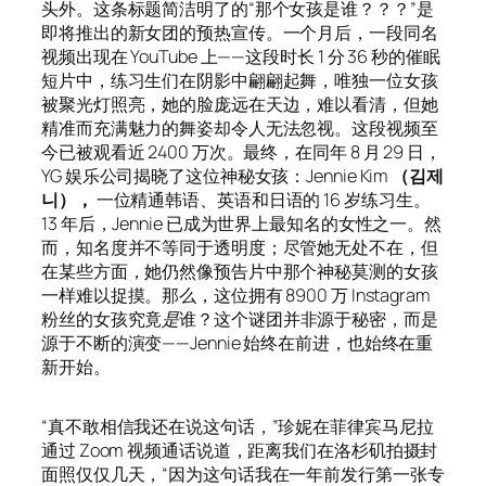
头外。这条标题简洁明了的“那个女孩是谁？？？”是
即将推出的新女团的预热宣传。一个月后，一段同名
视频出现在 YouTube 上——这段时长 1 分 36 秒的催眠
短片中，练习生们在阴影中翩翩起舞，唯独一位女孩
被聚光灯照亮，她的脸庞远在天边，难以看清，但她
精准而充满魅力的舞姿却令人无法忽视。这段视频至
今已被观看近 2400 万次。最终，在同年 8 月 29 日，
YG 娱乐公司揭晓了这位神秘女孩：Jennie Kim
（김제
니），
一位精通韩语、英语和日语的 16 岁练习生。
13 年后，Jennie 已成为世界上最知名的女性之一。然
而，知名度并不等同于透明度；尽管她无处不在，但
在某些方面，她仍然像预告片中那个神秘莫测的女孩
一样难以捉摸。那么，这位拥有 8900 万 Instagram
粉丝的女孩究竟
是
谁？这个谜团并非源于秘密，而是
源于不断的演变——Jennie 始终在前进，也始终在重
新开始。
“真不敢相信我还在说这句话，”珍妮在菲律宾马尼拉
通过 Zoom 视频通话说道，距离我们在洛杉矶拍摄封
面照仅仅几天，“因为这句话我在一年前发行第一张专