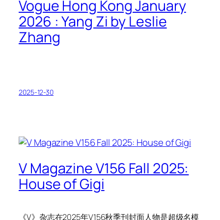
Vogue Hong Kong January
2026 : Yang Zi by Leslie
Zhang
2025-12-30
V Magazine V156 Fall 2025:
House of Gigi
《V》杂志在2025年V156秋季刊封面人物是超级名模