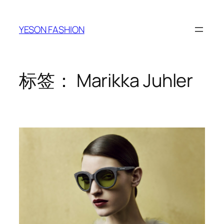
跳
至
YESON FASHION
内
容
标签：
Marikka Juhler