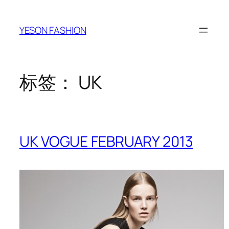
跳
至
YESON FASHION
内
容
标签：
UK
UK VOGUE FEBRUARY 2013