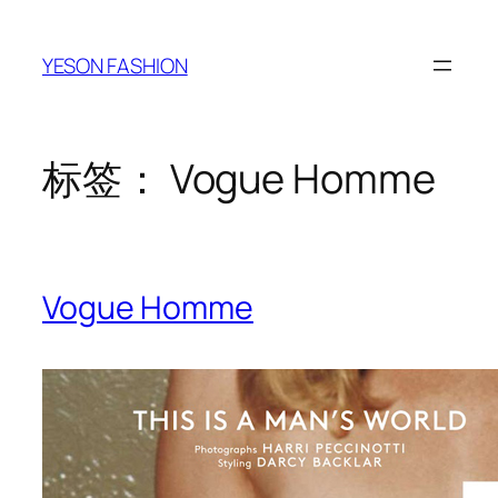
跳
至
YESON FASHION
内
容
标签：
Vogue Homme
Vogue Homme