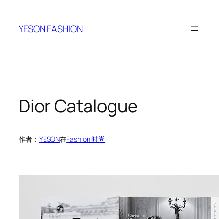
跳
至
YESON FASHION
内
容
Dior Catalogue
作者：
YESON
在
Fashion 时尚