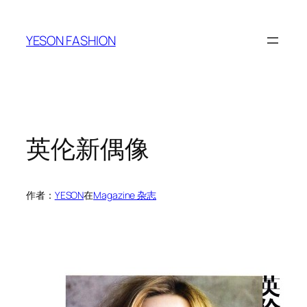
跳
至
YESON FASHION
内
容
英伦新偶像
作者：
YESON
在
Magazine 杂志