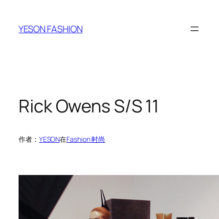
跳
至
YESON FASHION
内
容
Rick Owens S/S 11
作者：
YESON
在
Fashion 时尚