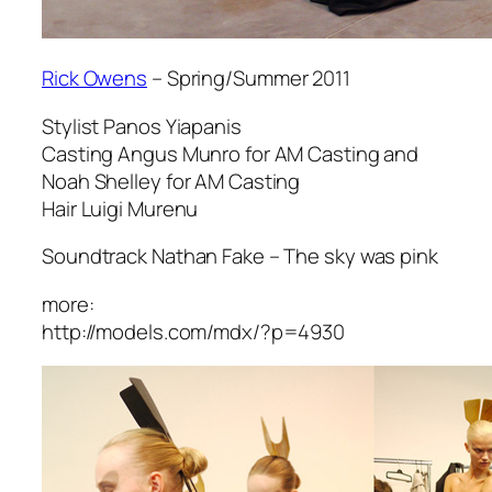
Rick Owens
– Spring/Summer 2011
Stylist Panos Yiapanis
Casting Angus Munro for AM Casting and
Noah Shelley for AM Casting
Hair Luigi Murenu
Soundtrack Nathan Fake – The sky was pink
more:
http://models.com/mdx/?p=4930