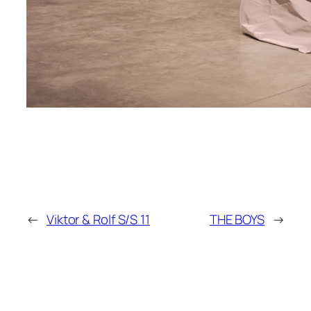
←
Viktor & Rolf S/S 11
THE BOYS
→