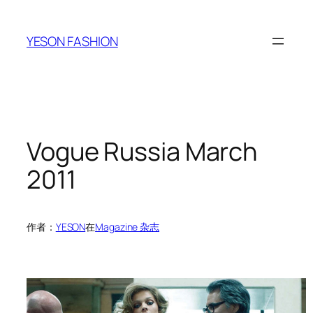
跳
至
YESON FASHION
内
容
Vogue Russia March
2011
作者：
YESON
在
Magazine 杂志