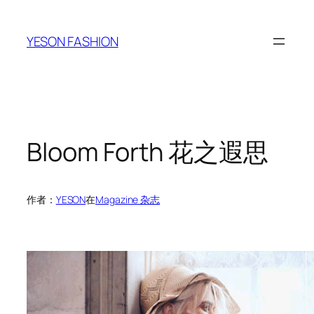
跳
至
YESON FASHION
内
容
Bloom Forth 花之遐思
作者：
YESON
在
Magazine 杂志