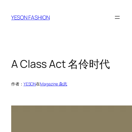
跳
至
YESON FASHION
内
容
A Class Act 名伶时代
作者：
YESON
在
Magazine 杂志