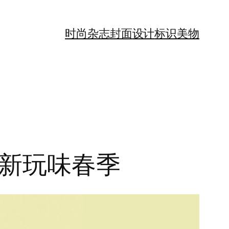
时尚
杂志
封面
设计
标识
美物
清新玩味春季