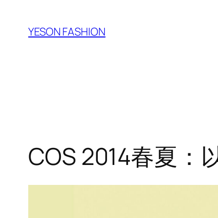
跳
至
YESON FASHION
内
容
COS 2014春