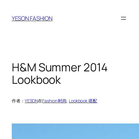
跳
至
YESON FASHION
内
容
H&M Summer 2014
Lookbook
作者：
YESON
在
Fashion 时尚
, 
Lookbook 搭配