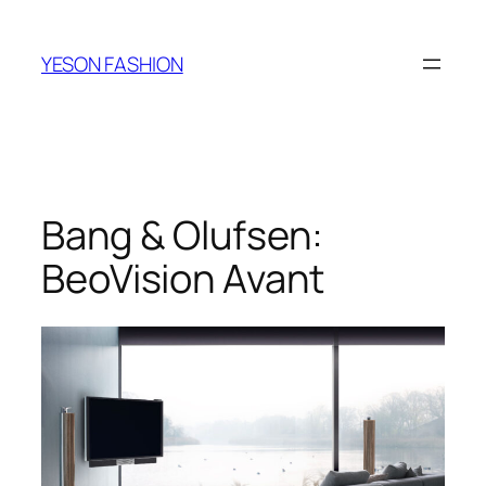
跳
至
YESON FASHION
内
容
Bang & Olufsen:
BeoVision Avant