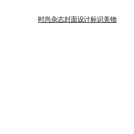
时尚
杂志
封面
设计
标识
美物