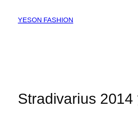
跳
至
YESON FASHION
内
容
Stradivarius 2