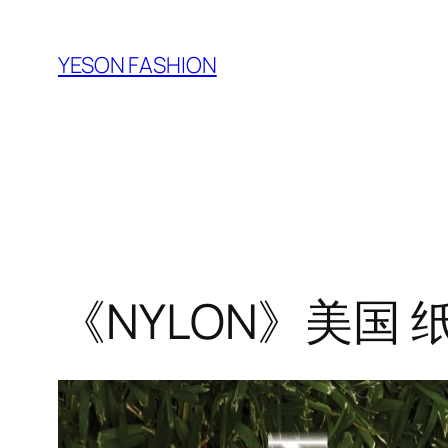
跳
至
YESON FASHION
内
容
《NYLON》美国