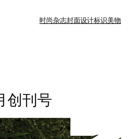
时尚
杂志
封面
设计
标识
美物
9月创刊号