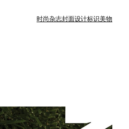
时尚
杂志
封面
设计
标识
美物