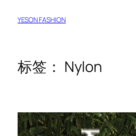
跳
至
YESON FASHION
内
容
标签：
Nylon