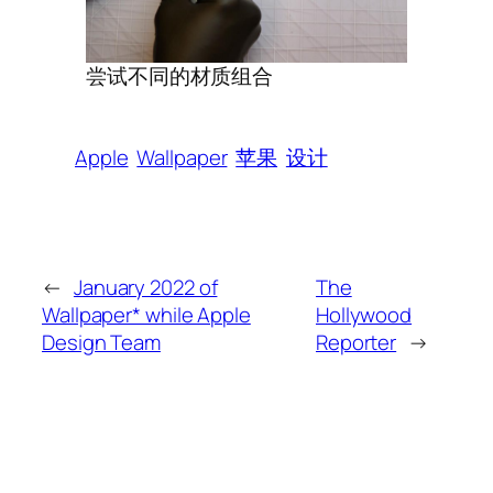
尝试不同的材质组合
Apple
Wallpaper
苹果
设计
←
January 2022 of
The
Wallpaper* while Apple
Hollywood
Design Team
Reporter
→