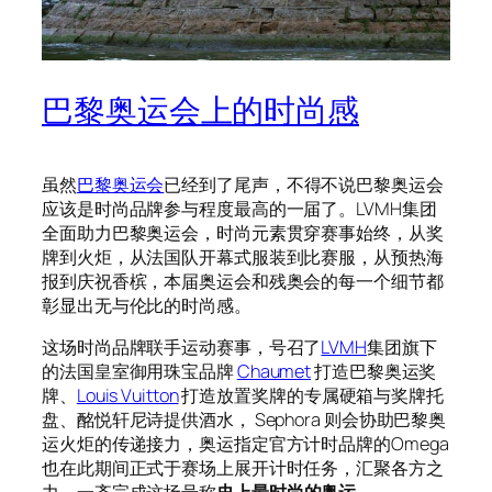
巴黎奥运会上的时尚感
虽然
巴黎奥运会
已经到了尾声，不得不说巴黎奥运会
应该是时尚品牌参与程度最高的一届了。LVMH集团
全面助力巴黎奥运会，时尚元素贯穿赛事始终，从奖
牌到火炬，从法国队开幕式服装到比赛服，从预热海
报到庆祝香槟，本届奥运会和残奥会的每一个细节都
彰显出无与伦比的时尚感。
这场时尚品牌联手运动赛事，号召了
LVMH
集团旗下
的法国皇室御用珠宝品牌
Chaumet
打造巴黎奥运奖
牌、
Louis Vuitton
打造放置奖牌的专属硬箱与奖牌托
盘、酩悦轩尼诗提供酒水， Sephora 则会协助巴黎奥
运火炬的传递接力，奥运指定官方计时品牌的Omega
也在此期间正式于赛场上展开计时任务，汇聚各方之