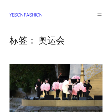
跳
至
YESON FASHION
内
容
标签：
奥运会