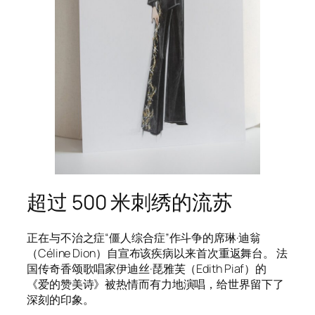
超过 500 米刺绣的流苏
正在与不治之症“僵人综合症”作斗争的席琳·迪翁
（Céline Dion）自宣布该疾病以来首次重返舞台。 法
国传奇香颂歌唱家伊迪丝·琵雅芙（Edith Piaf）的
《爱的赞美诗》被热情而有力地演唱，给世界留下了
深刻的印象。