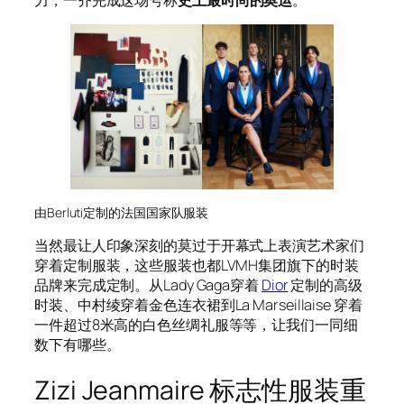
力，一齐完成这场号称
史上最时尚的奥运
。
由Berluti定制的法国国家队服装
当然最让人印象深刻的莫过于开幕式上表演艺术家们
穿着定制服装，这些服装也都LVMH集团旗下的时装
品牌来完成定制。从Lady Gaga穿着
Dior
定制的高级
时装、中村绫穿着金色连衣裙到La Marseillaise 穿着
一件超过8米高的白色丝绸礼服等等，让我们一同细
数下有哪些。
Zizi Jeanmaire 标志性服装重