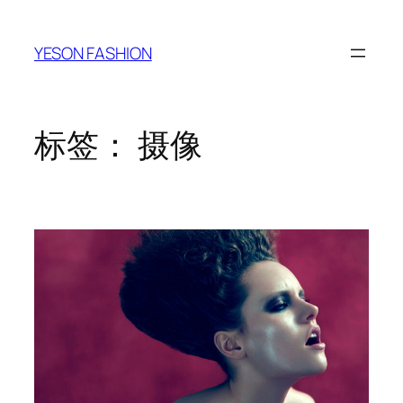
跳
至
YESON FASHION
内
容
标签：
摄像