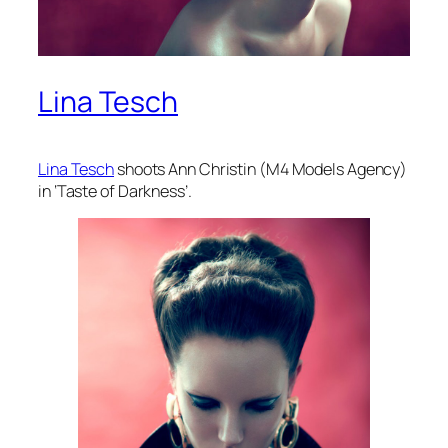
Lina Tesch
Lina Tesch
shoots Ann Christin (M4 Models Agency)
in ‘Taste of Darkness’.