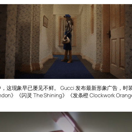
早已屡见不鲜。 Gucci 发布最新形象广告，时装秀命名为“E
don》《闪灵 The Shining》《发条橙 Clockwork Ora