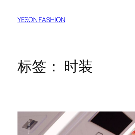
跳
至
YESON FASHION
内
容
标签：
时装