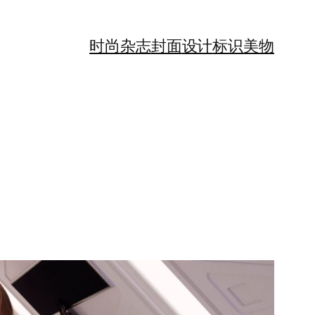
时尚
杂志
封面
设计
标识
美物