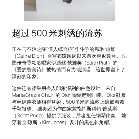
超过 500 米刺绣的流苏
正在与不治之症“僵人综合症”作斗争的席琳·迪翁
（Céline Dion）自宣布该疾病以来首次重返舞台。 法
国传奇香颂歌唱家伊迪丝·琵雅芙（Edith Piaf）的
《爱的赞美诗》被热情而有力地演唱，给世界留下了
深刻的印象。
这件连衣裙采用令人印象深刻的白色设计，来自
Maria Grazia Chiuri 的 Dior 高级定制时装。 Dior鞋履
与丝绸连衣裙相得益彰，500多米的流苏上镶嵌着数
千颗银珠。 迪奥还为作曲家兼指挥斯科特·普莱斯
（Scott Price）提供了服装，后者担任钢琴伴奏。 她
穿着金·琼斯（Kim Jones）设计的黑色斜角帽。