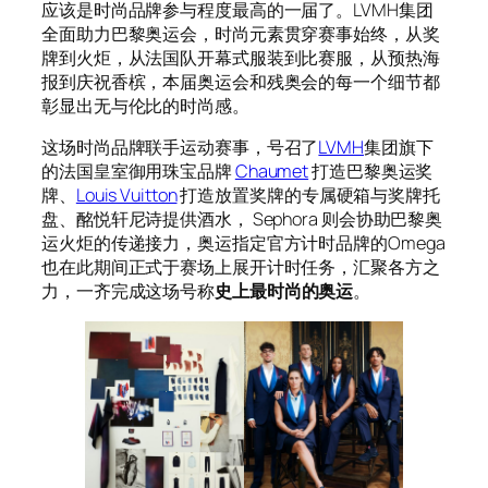
应该是时尚品牌参与程度最高的一届了。LVMH集团
全面助力巴黎奥运会，时尚元素贯穿赛事始终，从奖
牌到火炬，从法国队开幕式服装到比赛服，从预热海
报到庆祝香槟，本届奥运会和残奥会的每一个细节都
彰显出无与伦比的时尚感。
这场时尚品牌联手运动赛事，号召了
LVMH
集团旗下
的法国皇室御用珠宝品牌
Chaumet
打造巴黎奥运奖
牌、
Louis Vuitton
打造放置奖牌的专属硬箱与奖牌托
盘、酩悦轩尼诗提供酒水， Sephora 则会协助巴黎奥
运火炬的传递接力，奥运指定官方计时品牌的Omega
也在此期间正式于赛场上展开计时任务，汇聚各方之
力，一齐完成这场号称
史上最时尚的奥运
。