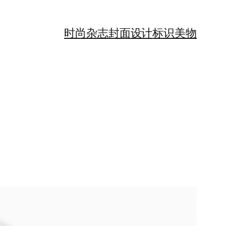
时尚
杂志
封面
设计
标识
美物