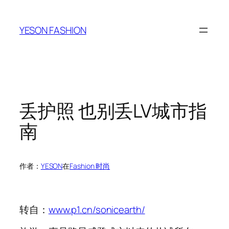
跳
至
YESON FASHION
内
容
丢护照 也别丢LV城市指
南
作者：
YESON
在
Fashion 时尚
转自：
www.p1.cn/sonicearth/