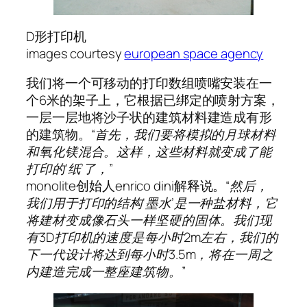
D形打印机
images courtesy
european space agency
我们将一个可移动的打印数组喷嘴安装在一
个6米的架子上，它根据已绑定的喷射方案，
一层一层地将沙子状的建筑材料建造成有形
的建筑物。
“首先，我们要将模拟的月球材料
和氧化镁混合。这样，这些材料就变成了能
打印的‘纸’了，”
monolite创始人enrico dini解释说。
“然后，
我们用于打印的结构‘墨水’是一种盐材料，它
将建材变成像石头一样坚硬的固体。我们现
有3D打印机的速度是每小时2m左右，我们的
下一代设计将达到每小时3.5m，将在一周之
内建造完成一整座建筑物。”