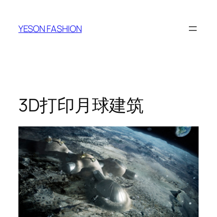
跳
至
YESON FASHION
内
容
3D打印月球建筑