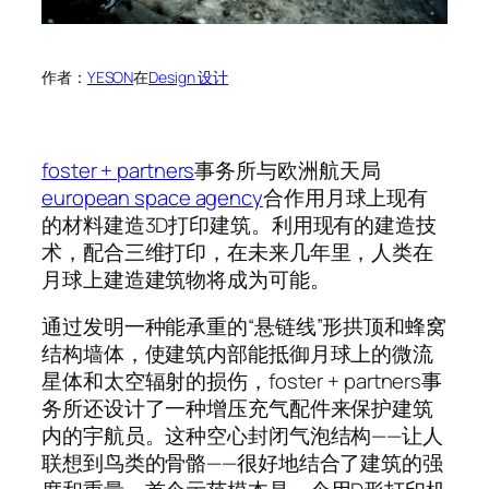
作者：
YESON
在
Design 设计
foster + partners
事务所与欧洲航天局
european space agency
合作用月球上现有
的材料建造3D打印建筑。利用现有的建造技
术，配合三维打印，在未来几年里，人类在
月球上建造建筑物将成为可能。
通过发明一种能承重的“悬链线”形拱顶和蜂窝
结构墙体，使建筑内部能抵御月球上的微流
星体和太空辐射的损伤，foster + partners事
务所还设计了一种增压充气配件来保护建筑
内的宇航员。这种空心封闭气泡结构——让人
联想到鸟类的骨骼——很好地结合了建筑的强