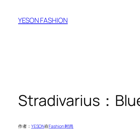
跳
至
YESON FASHION
内
容
Stradivarius：Blu
作者：
YESON
在
Fashion 时尚