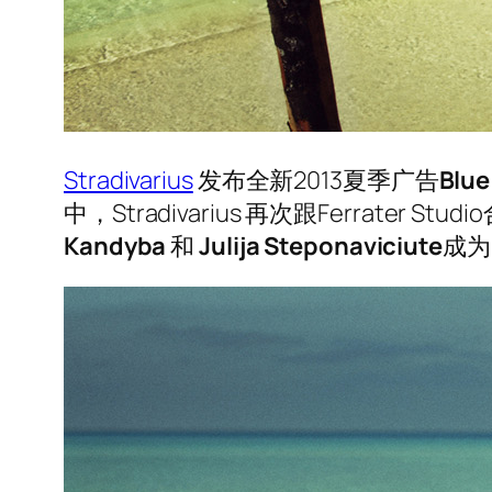
Stradivarius
发布全新2013夏季广告
Blue
中，Stradivarius 再次跟Ferrater
Kandyba
和
Julija Steponaviciute
成为