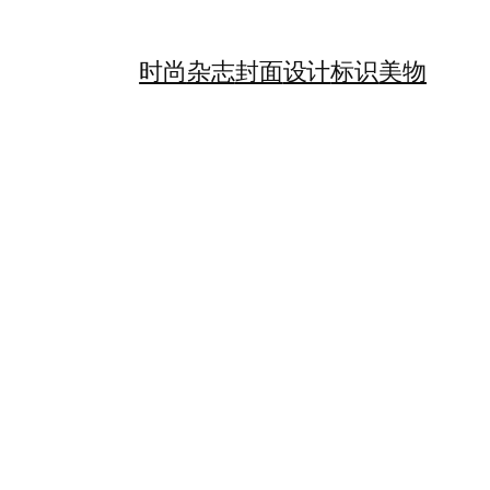
时尚
杂志
封面
设计
标识
美物