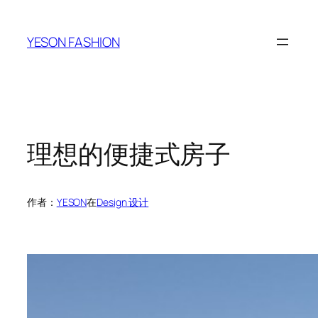
跳
至
YESON FASHION
内
容
理想的便捷式房子
作者：
YESON
在
Design 设计