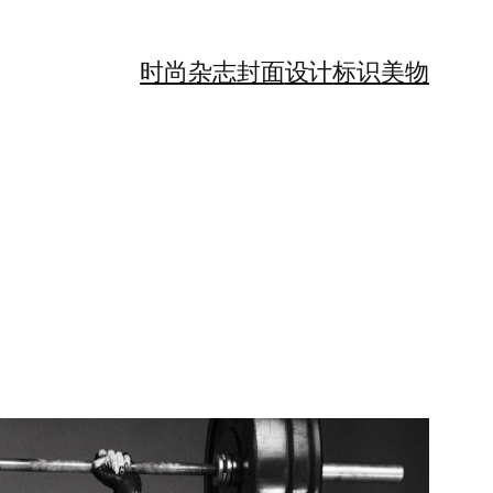
时尚
杂志
封面
设计
标识
美物