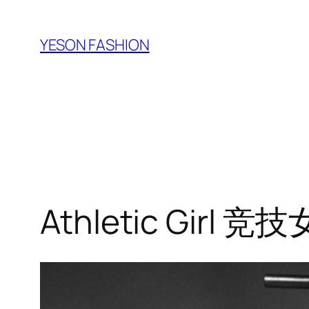
跳
至
YESON FASHION
内
容
Athletic Girl 竞