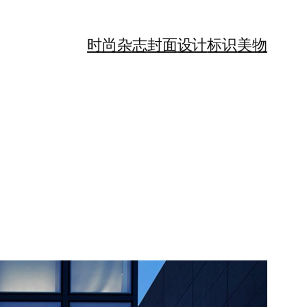
时尚
杂志
封面
设计
标识
美物