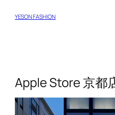
跳
至
YESON FASHION
内
容
Apple Store 