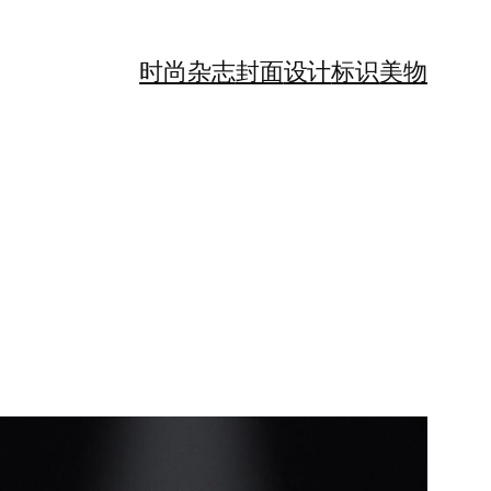
时尚
杂志
封面
设计
标识
美物