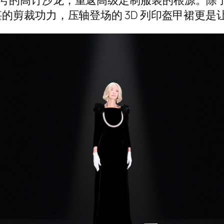
的剪裁功力，压轴登场的 3D 列印盔甲裙更是