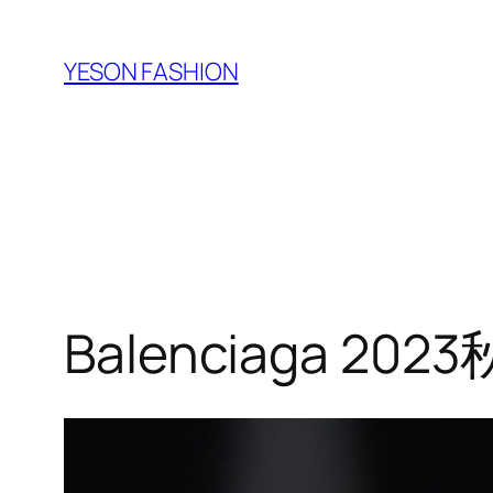
跳
至
YESON FASHION
内
容
Balenciaga 