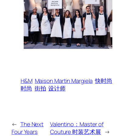
H&M
Maison Martin Margiela
快时尚
时尚
街拍
设计师
←
The Next
Valentino：Master of
Four Years
Couture 时装艺术展
→