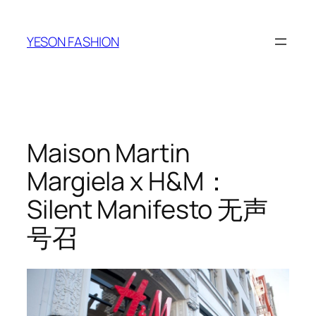
跳
至
YESON FASHION
内
容
Maison Martin
Margiela x H&M：
Silent Manifesto 无声
号召