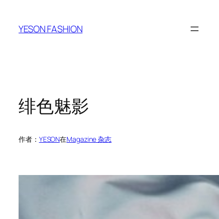
跳
至
YESON FASHION
内
容
绯色魅影
作者：
YESON
在
Magazine 杂志