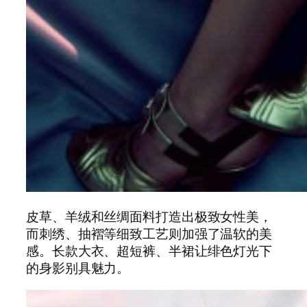
皮草、羊绒和丝绸面料打造出极致女性美，
而刺绣、抽褶等细致工艺则加强了温软的美
感。长款大衣、超短裤、半裙让绯色灯光下
的身影别具魅力。