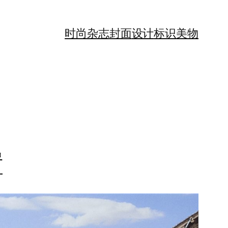
时尚
杂志
封面
设计
标识
美物
置